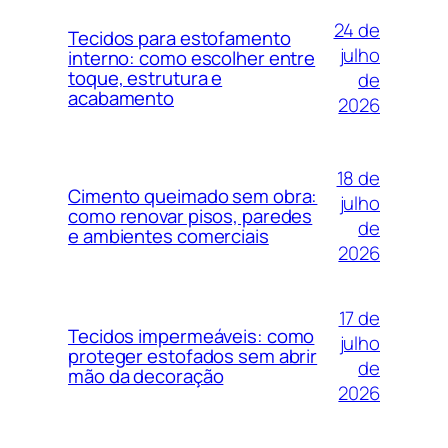
24 de
Tecidos para estofamento
julho
interno: como escolher entre
toque, estrutura e
de
acabamento
2026
18 de
Cimento queimado sem obra:
julho
como renovar pisos, paredes
de
e ambientes comerciais
2026
17 de
Tecidos impermeáveis: como
julho
proteger estofados sem abrir
de
mão da decoração
2026