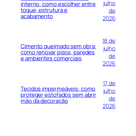
julho
interno: como escolher entre
toque, estrutura e
de
acabamento
2026
18 de
Cimento queimado sem obra:
julho
como renovar pisos, paredes
de
e ambientes comerciais
2026
17 de
Tecidos impermeáveis: como
julho
proteger estofados sem abrir
de
mão da decoração
2026