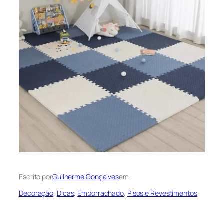
Escrito por
Guilherme Gonçalves
em
Decoração
, 
Dicas
, 
Emborrachado
, 
Pisos e Revestimentos