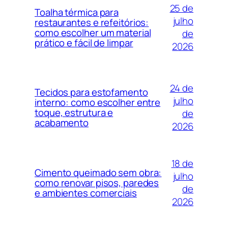
25 de
Toalha térmica para
julho
restaurantes e refeitórios:
como escolher um material
de
prático e fácil de limpar
2026
24 de
Tecidos para estofamento
julho
interno: como escolher entre
toque, estrutura e
de
acabamento
2026
18 de
Cimento queimado sem obra:
julho
como renovar pisos, paredes
de
e ambientes comerciais
2026