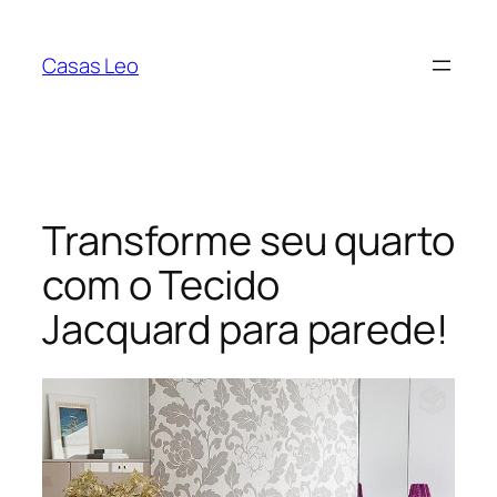
Pular
para
Casas Leo
o
conteúdo
Transforme seu quarto
com o Tecido
Jacquard para parede!