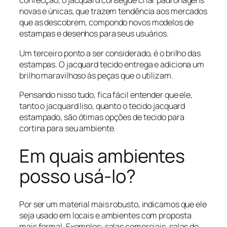
confecção, o jacquard consegue criar padronagens
novas e únicas, que trazem tendência aos mercados
que as descobrem, compondo novos modelos de
estampas e desenhos para seus usuários.
Um terceiro ponto a ser considerado, é o brilho das
estampas. O jacquard tecido entrega e adiciona um
brilho maravilhoso às peças que o utilizam.
Pensando nisso tudo, fica fácil entender que ele,
tanto o jacquard liso, quanto o tecido jacquard
estampado, são ótimas opções de tecido para
cortina para seu ambiente.
Em quais ambientes
posso usá-lo?
Por ser um material mais robusto, indicamos que ele
seja usado em locais e ambientes com proposta
mais formal. Exemplos: salas comerciais, salas de