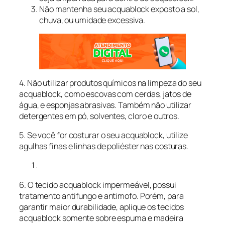
Não mantenha seu acquablock exposto a sol,
chuva, ou umidade excessiva.
4. Não utilizar produtos químicos na limpeza do seu
acquablock, como escovas com cerdas, jatos de
água, e esponjas abrasivas. Também não utilizar
detergentes em pó, solventes, cloro e outros.
5. Se você for costurar o seu acquablock, utilize
agulhas finas e linhas de poliéster nas costuras.
6. O tecido acquablock impermeável, possui
tratamento antifungo e antimofo. Porém, para
garantir maior durabilidade, aplique os tecidos
acquablock somente sobre espuma e madeira