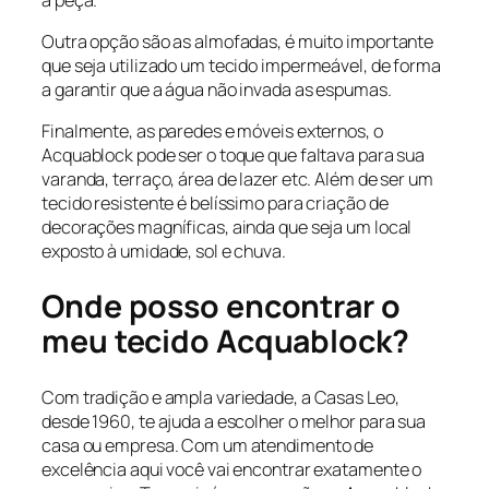
Outra opção são as almofadas, é muito importante
que seja utilizado um tecido impermeável, de forma
a garantir que a água não invada as espumas.
Finalmente, as paredes e móveis externos, o
Acquablock pode ser o toque que faltava para sua
varanda, terraço, área de lazer etc. Além de ser um
tecido resistente é belíssimo para criação de
decorações magníficas, ainda que seja um local
exposto à umidade, sol e chuva.
Onde posso encontrar o
meu tecido Acquablock?
Com tradição e ampla variedade, a Casas Leo,
desde 1960, te ajuda a escolher o melhor para sua
casa ou empresa. Com um atendimento de
excelência aqui você vai encontrar exatamente o