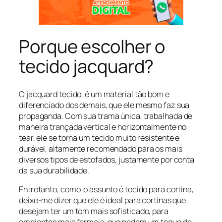
Porque escolher o
tecido jacquard?
O jacquard tecido, é um material tão bom e
diferenciado dos demais, que ele mesmo faz sua
propaganda. Com sua trama única, trabalhada de
maneira trançada vertical e horizontalmente no
tear, ele se torna um tecido muito resistente e
durável, altamente recomendado para os mais
diversos tipos de estofados, justamente por conta
da sua durabilidade.
Entretanto, como o assunto é tecido para cortina,
deixe-me dizer que ele é ideal para cortinas que
desejam ter um tom mais sofisticado, para
ambientes mais formais, que pedem um toque de