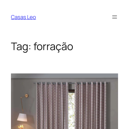
Pular
para
Casas Leo
o
conteúdo
Tag:
forração