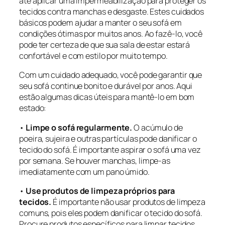
até aplicar uma impermeabilização para proteger os
tecidos contra manchas e desgaste. Estes cuidados
básicos podem ajudar a manter o seu sofá em
condições ótimas por muitos anos. Ao fazê-lo, você
pode ter certeza de que sua sala de estar estará
confortável e com estilo por muito tempo.
Com um cuidado adequado, você pode garantir que
seu sofá continue bonito e durável por anos. Aqui
estão algumas dicas úteis para mantê-lo em bom
estado:
•
Limpe o sofá regularmente.
O acúmulo de
poeira, sujeira e outras partículas pode danificar o
tecido do sofá. É importante aspirar o sofá uma vez
por semana. Se houver manchas, limpe-as
imediatamente com um pano úmido.
•
Use produtos de limpeza próprios para
tecidos.
É importante não usar produtos de limpeza
comuns, pois eles podem danificar o tecido do sofá.
Procure produtos específicos para limpar tecidos.