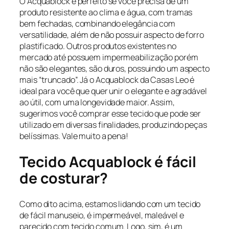
O Acquablock é perfeito se você precisa de um
produto resistente ao clima e água, com tramas
bem fechadas, combinando elegância com
versatilidade, além de não possuir aspecto de forro
plastificado. Outros produtos existentes no
mercado até possuem impermeabilização porém
não são elegantes, são duros, possuindo um aspecto
mais “truncado”. Já o Acquablock da Casas Leo é
ideal para você que quer unir o elegante e agradável
ao útil, com uma longevidade maior. Assim,
sugerimos você comprar esse tecido que pode ser
utilizado em diversas finalidades, produzindo peças
belíssimas. Vale muito a pena!
Tecido Acquablock é fácil
de costurar?
Como dito acima, estamos lidando com um tecido
de fácil manuseio, é impermeável, maleável e
parecido com tecido comum. Logo, sim, é um