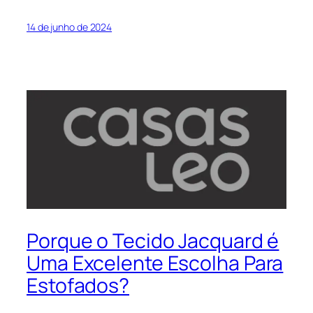
14 de junho de 2024
Porque o Tecido Jacquard é
Uma Excelente Escolha Para
Estofados?