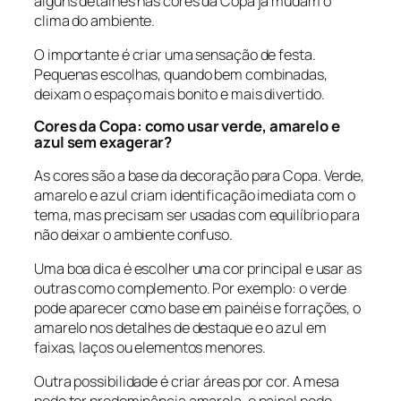
alguns detalhes nas cores da Copa já mudam o
clima do ambiente.
O importante é criar uma sensação de festa.
Pequenas escolhas, quando bem combinadas,
deixam o espaço mais bonito e mais divertido.
Cores da Copa: como usar verde, amarelo e
azul sem exagerar?
As cores são a base da decoração para Copa. Verde,
amarelo e azul criam identificação imediata com o
tema, mas precisam ser usadas com equilíbrio para
não deixar o ambiente confuso.
Uma boa dica é escolher uma cor principal e usar as
outras como complemento. Por exemplo: o verde
pode aparecer como base em painéis e forrações, o
amarelo nos detalhes de destaque e o azul em
faixas, laços ou elementos menores.
Outra possibilidade é criar áreas por cor. A mesa