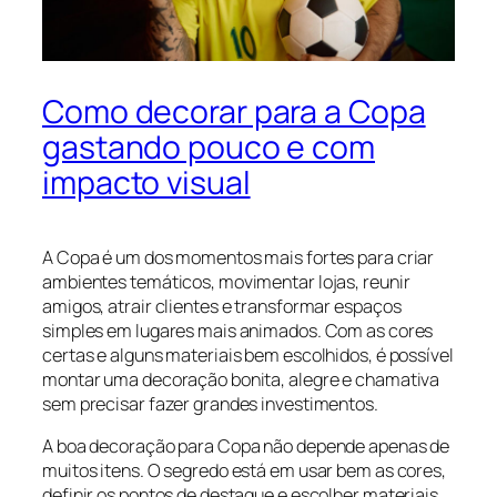
Como decorar para a Copa
gastando pouco e com
impacto visual
A Copa é um dos momentos mais fortes para criar
ambientes temáticos, movimentar lojas, reunir
amigos, atrair clientes e transformar espaços
simples em lugares mais animados. Com as cores
certas e alguns materiais bem escolhidos, é possível
montar uma decoração bonita, alegre e chamativa
sem precisar fazer grandes investimentos.
A boa decoração para Copa não depende apenas de
muitos itens. O segredo está em usar bem as cores,
definir os pontos de destaque e escolher materiais