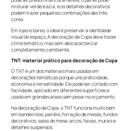
pode ter predominância amarela, o painel pode
misturar verde e azul, e os detalhes decorativos
podem trazer pequenas combinações das três
cores.
Em lojas e bares, o ideal é preservar a identidade
visual do espaço. A decoração de Copa deve trazer
clima temático, mas sem descaracterizar
completamente o ambiente.
TNT: material prático para decoração de Copa
O TNT é um dos materiais mais usados em
decorações temáticas porque une praticidade,
economia e versatilidade. Ele pode ser cortado com
facilidade, aplicado em diferentes superfícies e
usado em grandes áreas sem pesar no orçamento.
Na decoração de Copa, o TNT funciona muito bem
em bandeirolas, painéis, forração de mesas, fundos
decorativos, saias de mesa, arcos, faixas, murais e
detalhes suspensos.