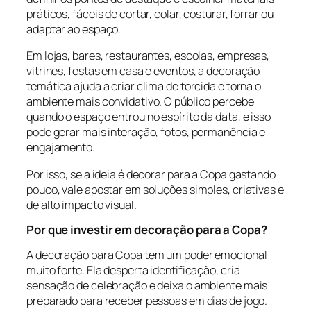
práticos, fáceis de cortar, colar, costurar, forrar ou
adaptar ao espaço.
Em lojas, bares, restaurantes, escolas, empresas,
vitrines, festas em casa e eventos, a decoração
temática ajuda a criar clima de torcida e torna o
ambiente mais convidativo. O público percebe
quando o espaço entrou no espírito da data, e isso
pode gerar mais interação, fotos, permanência e
engajamento.
Por isso, se a ideia é decorar para a Copa gastando
pouco, vale apostar em soluções simples, criativas e
de alto impacto visual.
Por que investir em decoração para a Copa?
A decoração para Copa tem um poder emocional
muito forte. Ela desperta identificação, cria
sensação de celebração e deixa o ambiente mais
preparado para receber pessoas em dias de jogo.