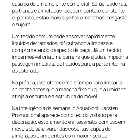
casa ou de um ambiente comercial. Sofás, cadeiras,
poltronas e almofadas recebem contato constante
e, por isso, estão mais sujeitos a manchas, desgaste
e sujeira.
Um tecido comum pode absorver rapidamente
líquidos derramados, dificultando a limpeza e
comprometendo o aspecto da peça. Já um tecido
impermeável cria uma barreira que ajuda a impedir a
passagem imediata de líquidos para a parte interna
do estofado.
Na prática, isso oferece mais tempo para limpar o
acidente antes que a mancha fixe ou que a umidade
atinja a espuma e a estrutura do móvel.
Na inteligência da semana, o Aquablock Karsten
Promocional aparece como tecido voltado para
decoração, estofamento e artesanato, com uso em
móveis de sala, varandas cobertas, capas de
almofadas e ambientes com maior risco de