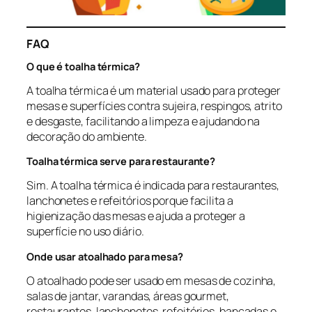
FAQ
O que é toalha térmica?
A toalha térmica é um material usado para proteger
mesas e superfícies contra sujeira, respingos, atrito
e desgaste, facilitando a limpeza e ajudando na
decoração do ambiente.
Toalha térmica serve para restaurante?
Sim. A toalha térmica é indicada para restaurantes,
lanchonetes e refeitórios porque facilita a
higienização das mesas e ajuda a proteger a
superfície no uso diário.
Onde usar atoalhado para mesa?
O atoalhado pode ser usado em mesas de cozinha,
salas de jantar, varandas, áreas gourmet,
restaurantes, lanchonetes, refeitórios, bancadas e