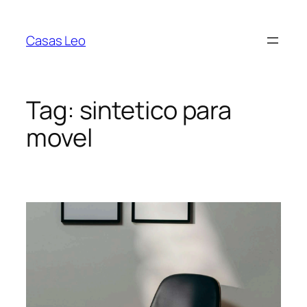
Pular
para
Casas Leo
o
conteúdo
Tag:
sintetico para
movel